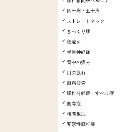
腰椎椎間板ヘルニア
四十肩・五十肩
ストレートネック
ぎっくり腰
寝違え
坐骨神経痛
背中の痛み
目の疲れ
眼精疲労
腰椎分離症・すべり症
側弯症
椎間板症
変形性腰椎症