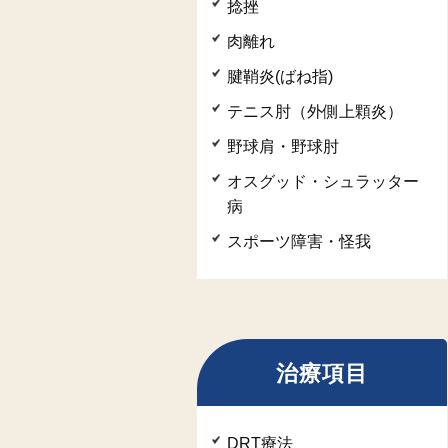
捻挫
肉離れ
腱鞘炎(ばね指)
テニス肘（外側上顆炎）
野球肩・野球肘
オスグッド・シュラッター
病
スポーツ障害・怪我
治療項目
DRT療法