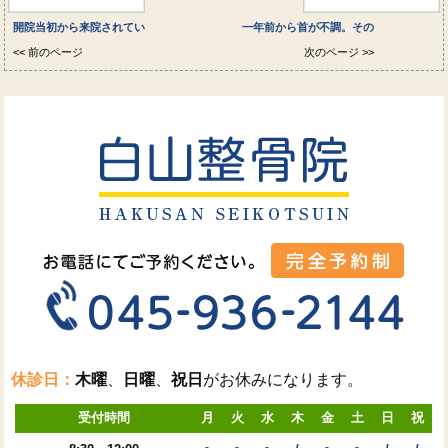
開院当初から来院されてい
一年前から首が不調。その
<< 前のページ
次のページ >>
休診日：
木曜
、
日曜
、
祝日
がお休みになります。
受付時間
月
火
水
木
金
土
日
祝