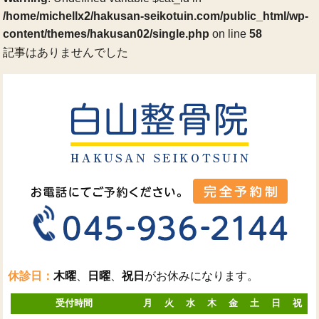
/home/michellx2/hakusan-seikotuin.com/public_html/wp-
content/themes/hakusan02/single.php
on line
58
記事はありませんでした
休診日：
木曜
、
日曜
、
祝日
がお休みになります。
受付時間
月
火
水
木
金
土
日
祝