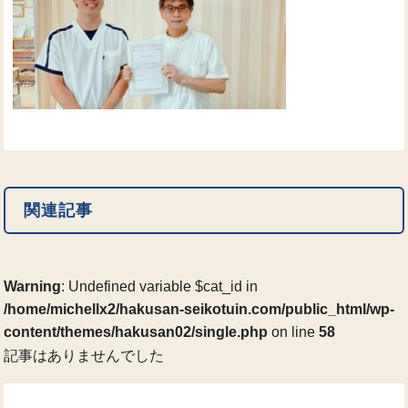
関連記事
Warning
: Undefined variable $cat_id in
/home/michellx2/hakusan-seikotuin.com/public_html/wp-
content/themes/hakusan02/single.php
on line
58
記事はありませんでした