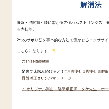
解消法
骨盤・股関節～膝に繋がる内側ハムストリングス、
る内転筋。
2つのサボり筋を専本的な方法で働かせるエクササイズ
こちらになります
@shiseitaisetsu
足裏で床踏み続けると！
#お腹痩せ
#脚痩せ
#腰痛
骨盤矯正
#リンパマッサージ
♬ オリジナル楽曲 – 姿勢矯正師 タケ先生 – ホ