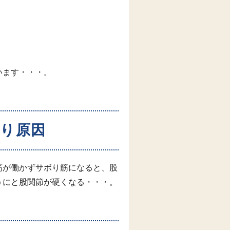
います・・・。
まり原因
筋が働かずサボり筋になると、股
うにと股関節が硬くなる・・・。