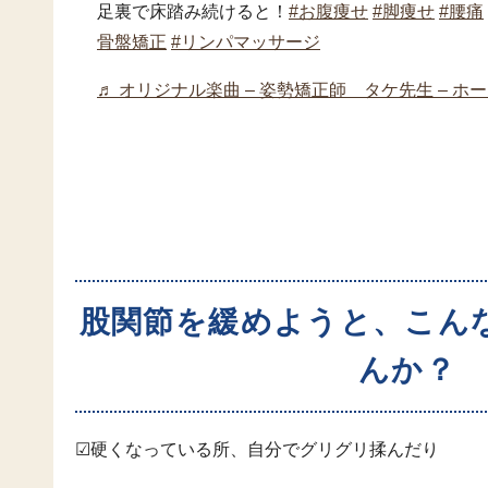
足裏で床踏み続けると！
#お腹痩せ
#脚痩せ
#腰痛
骨盤矯正
#リンパマッサージ
♬ オリジナル楽曲 – 姿勢矯正師 タケ先生 – ホ
股関節を緩めようと、こん
んか？
☑硬くなっている所、自分でグリグリ揉んだり