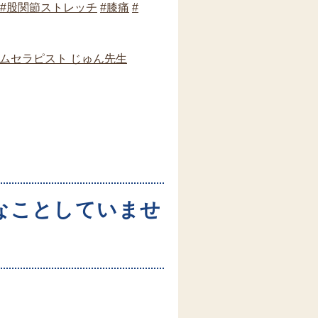
#股関節ストレッチ
#膝痛
#
ームセラピスト じゅん先生
なことしていませ