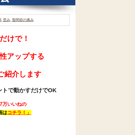
調
,
歪み
,
股関節の痛み
だけで！
性アップ
する
ご紹介します
ントで動かすだけでOK
2.7万いいねの
画は
コチラ！」