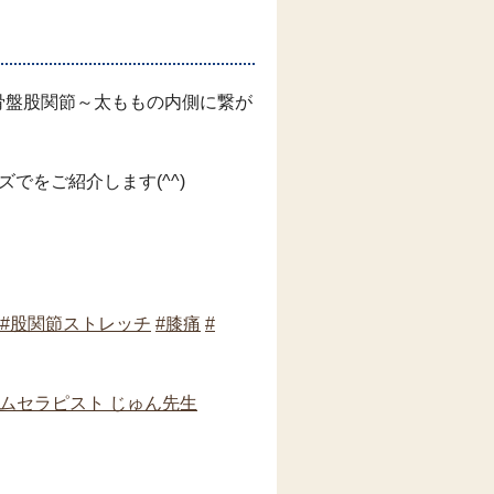
骨盤股関節～太ももの内側に繋が
でをご紹介します(^^)
#股関節ストレッチ
#膝痛
#
ームセラピスト じゅん先生