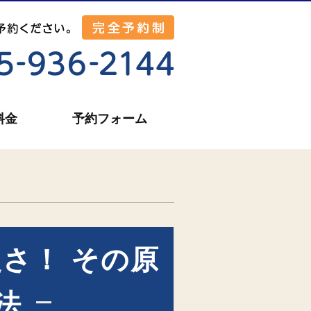
料金
予約フォーム
さ！ その原
法