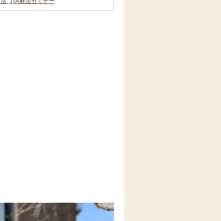
療法
,
JTA療法セミナー