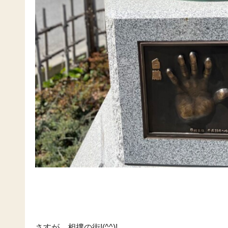
さすが、相撲の街!(^^)!