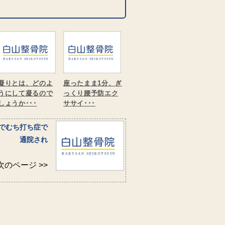
凝りとは、どのよ
座ったまま1分、ぎ
うにして凝るので
っくり腰予防エク
しょうか･･･
ササイ･･･
でむち打ち症で
通院され
次のページ >>