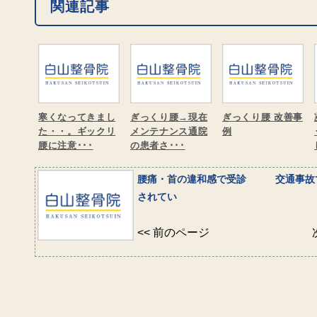
関連記事
寒くなってきまし
ぎっくり腰→現在
ぎっくり腰 改善事
た・・。ギックリ
メンテナンス通院
例
腰に注意･･･
の患者さ･･･
腰痛・首の違和感で受診
交通事故
されてい
<< 前のページ