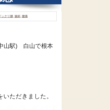
ギックリ腰
,
施術
,
腰痛
中山駅) 白山で根本
をいただきました。