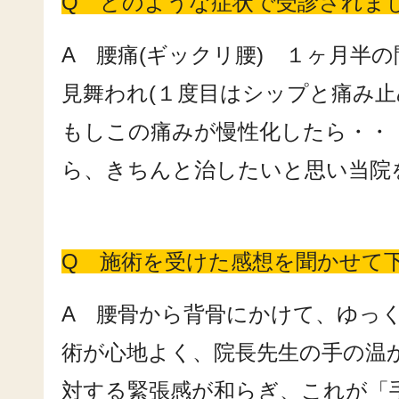
Q どのような症状で受診されま
A 腰痛(ギックリ腰) １ヶ月半
見舞われ(１度目はシップと痛み
もしこの痛みが慢性化したら・・
ら、きちんと治したいと思い当院
Q 施術を受けた感想を聞かせて
A 腰骨から背骨にかけて、ゆっ
術が心地よく、院長先生の手の温
対する緊張感が和らぎ、これが「