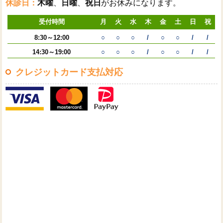
休診日：
木曜
、
日曜
、
祝日
がお休みになります。
受付時間
月
火
水
木
金
土
日
祝
8:30～12:00
○
○
○
/
○
○
/
/
14:30～19:00
○
○
○
/
○
○
/
/
クレジットカード支払対応