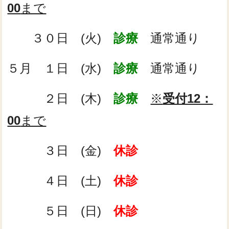
00
まで
３０日 (火)
診療
通常通り
５月 １日 (水)
診療
通常通り
２日 (木)
診療
※
受付12：
00
まで
３日 (金)
休診
４
日
(土)
休診
５日 (日)
休診