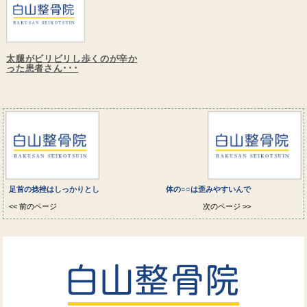
太腿がビリビリし歩くのが辛か
った患者さん･･･
足首の捻挫はしっかりとし
体の○○は歪みやすいんで
<< 前のページ
次のページ >>