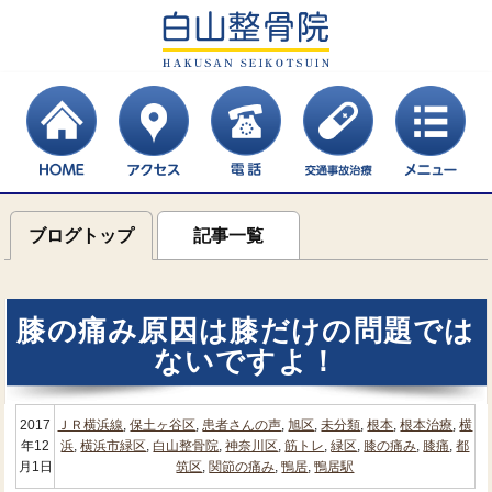
ブログトップ
記事一覧
膝の痛み原因は膝だけの問題では
ないですよ！
2017
ＪＲ横浜線
,
保土ヶ谷区
,
患者さんの声
,
旭区
,
未分類
,
根本
,
根本治療
,
横
年12
浜
,
横浜市緑区
,
白山整骨院
,
神奈川区
,
筋トレ
,
緑区
,
膝の痛み
,
膝痛
,
都
月1日
筑区
,
関節の痛み
,
鴨居
,
鴨居駅