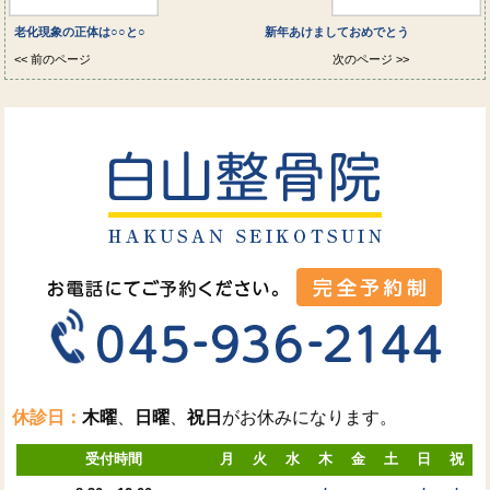
老化現象の正体は○○と○
新年あけましておめでとう
<< 前のページ
次のページ >>
休診日：
木曜
、
日曜
、
祝日
がお休みになります。
受付時間
月
火
水
木
金
土
日
祝