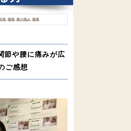
節痛
,
腰痛
,
膝の痛み
,
膝痛
関節や腰に痛みが広
の
ご感想