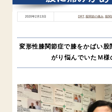
2020年2月13日
DRT
,
股関節の痛み
,
股関
変形性膝関節症で膝をかばい股
がり
悩んでいたＭ様