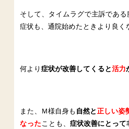
そして、タイムラグで主訴である
症状も、通院始めたときより良く
何より
症状が改善してくると
活力
また、Ｍ様自身も
自然と
正しい姿
なった
ことも、
症状改善にとって